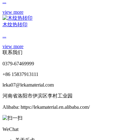
...
view more
木纹热转印
...
view more
联系我们
0379-67469999
+86 15837913111
leka07@lekamaterial.com
河南省洛阳市伊滨区李村工业园
Alibaba: https://lekamaterial.en.alibaba.com/
WeChat