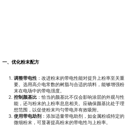
一、优化粉末配方
调整带电性
：改进粉末的带电性能对提升上粉率至关重
要。选用高介电常数的树脂与合适的填料，能够增强粉
末在电场中的带电强度。
控制颜基比
：恰当的颜基比不仅会影响涂层的外观与性
能，还与粉末的上粉率息息相关。应确保颜基比处于理
想范围，以促使粉末均匀带电并有效吸附。
使用带电助剂
：添加适量带电助剂，如金属粉或特定的
微细粉末，可显著提高粉末的带电性与上粉率。