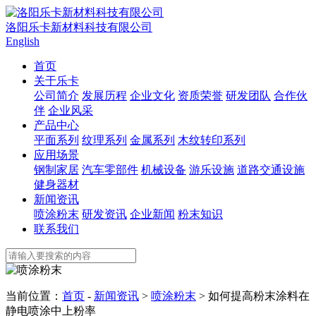
洛阳乐卡新材料科技有限公司
English
首页
关于乐卡
公司简介
发展历程
企业文化
资质荣誉
研发团队
合作伙
伴
企业风采
产品中心
平面系列
纹理系列
金属系列
木纹转印系列
应用场景
钢制家居
汽车零部件
机械设备
游乐设施
道路交通设施
健身器材
新闻资讯
喷涂粉末
研发资讯
企业新闻
粉末知识
联系我们
当前位置：
首页
-
新闻资讯
>
喷涂粉末
> 如何提高粉末涂料在
静电喷涂中上粉率