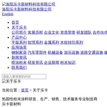
洛阳乐卡新材料科技有限公司
English
首页
关于乐卡
公司简介
发展历程
企业文化
资质荣誉
研发团队
合作伙
产品中心
平面系列
纹理系列
金属系列
木纹转印系列
应用场景
钢制家居
汽车零部件
机械设备
游乐设施
道路交通设施
新闻资讯
喷涂粉末
研发资讯
企业新闻
粉末知识
联系我们
当前位置：
首页
> 关于乐卡
热固性粉末涂料研发、生产、销售、技术服务专业制造商
乐卡新材料