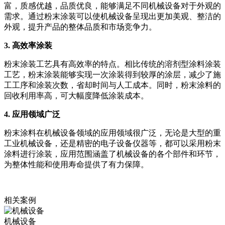
富，质感优越，品质优良，能够满足不同机械设备对于外观的
需求。通过粉末涂装可以使机械设备呈现出更加美观、整洁的
外观，提升产品的整体品质和市场竞争力。
3. 高效率涂装
粉末涂装工艺具有高效率的特点。相比传统的溶剂型涂料涂装
工艺，粉末涂装能够实现一次涂装得到较厚的涂层，减少了施
工工序和涂装次数，省却时间与人工成本。同时，粉末涂料的
回收利用率高，可大幅度降低涂装成本。
4. 应用领域广泛
粉末涂料在机械设备领域的应用领域很广泛，无论是大型的重
工业机械设备，还是精密的电子设备仪器等，都可以采用粉末
涂料进行涂装，应用范围涵盖了机械设备的各个部件和环节，
为整体性能和使用寿命提供了有力保障。
相关案例
机械设备