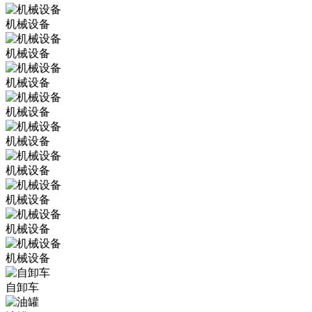
机械设备
机械设备
机械设备
机械设备
机械设备
机械设备
机械设备
机械设备
机械设备
自卸车