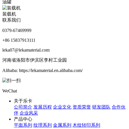
油罐
装载机
联系我们
0379-67469999
+86 15837913111
leka07@lekamaterial.com
河南省洛阳市伊滨区李村工业园
Alibaba: https://lekamaterial.en.alibaba.com/
WeChat
关于乐卡
公司简介
发展历程
企业文化
资质荣誉
研发团队
合作伙
伴
企业风采
产品中心
平面系列
纹理系列
金属系列
木纹转印系列