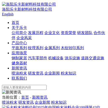
洛阳乐卡新材料科技有限公司
English
首页
关于乐卡
公司简介
发展历程
企业文化
资质荣誉
研发团队
合作伙
伴
企业风采
产品中心
平面系列
纹理系列
金属系列
木纹转印系列
应用场景
钢制家居
汽车零部件
机械设备
游乐设施
道路交通设施
健身器材
新闻资讯
喷涂粉末
研发资讯
企业新闻
粉末知识
联系我们
当前位置：
首页
-
新闻资讯
喷涂粉末
研发资讯
企业新闻
粉末知识