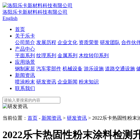
洛阳乐卡新材料科技有限公司
English
首页
关于乐卡
公司简介
发展历程
企业文化
资质荣誉
研发团队
合作伙
产品中心
平面系列
纹理系列
金属系列
木纹转印系列
应用场景
钢制家居
汽车零部件
机械设备
游乐设施
道路交通设施
新闻资讯
喷涂粉末
研发资讯
企业新闻
粉末知识
联系我们
当前位置：
首页
-
新闻资讯
>
研发资讯
> 2022乐卡热固性
2022乐卡热固性粉末涂料检