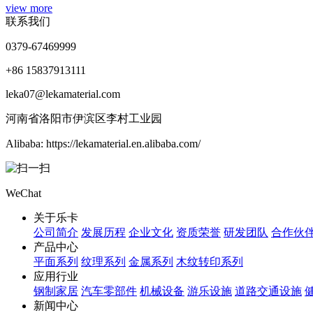
view more
联系我们
0379-67469999
+86 15837913111
leka07@lekamaterial.com
河南省洛阳市伊滨区李村工业园
Alibaba: https://lekamaterial.en.alibaba.com/
WeChat
关于乐卡
公司简介
发展历程
企业文化
资质荣誉
研发团队
合作伙
产品中心
平面系列
纹理系列
金属系列
木纹转印系列
应用行业
钢制家居
汽车零部件
机械设备
游乐设施
道路交通设施
新闻中心