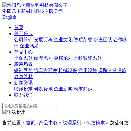
洛阳乐卡新材料科技有限公司
English
首页
关于乐卡
公司简介
发展历程
企业文化
资质荣誉
研发团队
合作伙
伴
企业风采
产品中心
平面系列
纹理系列
金属系列
木纹转印系列
应用场景
钢制家居
汽车零部件
机械设备
游乐设施
道路交通设施
健身器材
新闻资讯
喷涂粉末
研发资讯
企业新闻
粉末知识
联系我们
当前位置：
首页
-
产品中心
>
纹理系列
>
锤纹粉末
> 灰蓝锤纹