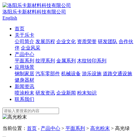
洛阳乐卡新材料科技有限公司
English
首页
关于乐卡
公司简介
发展历程
企业文化
资质荣誉
研发团队
合作伙
伴
企业风采
产品中心
平面系列
纹理系列
金属系列
木纹转印系列
应用场景
钢制家居
汽车零部件
机械设备
游乐设施
道路交通设施
健身器材
新闻资讯
喷涂粉末
研发资讯
企业新闻
粉末知识
联系我们
当前位置：
首页
-
产品中心
>
平面系列
>
高光粉末
> 高光绿