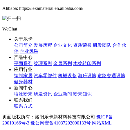
Alibaba: https://lekamaterial.en.alibaba.com/
WeChat
关于乐卡
公司简介
发展历程
企业文化
资质荣誉
研发团队
合作伙
伴
企业风采
产品中心
平面系列
纹理系列
金属系列
木纹转印系列
应用行业
钢制家居
汽车零部件
机械设备
游乐设施
道路交通设施
健身器材
新闻中心
喷涂粉末
研发资讯
企业新闻
粉末知识
联系我们
联系方式
页面版权所有：洛阳乐卡新材料科技有限公司
豫ICP备
20010166号-3
豫公网安备41037202000133号
网站XML