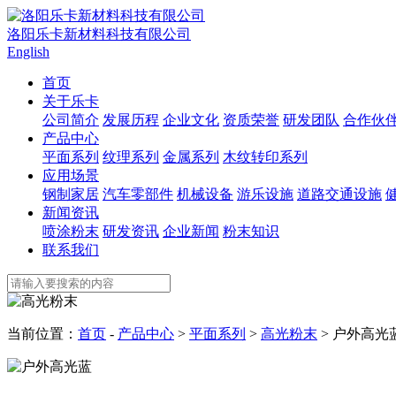
洛阳乐卡新材料科技有限公司
English
首页
关于乐卡
公司简介
发展历程
企业文化
资质荣誉
研发团队
合作伙
产品中心
平面系列
纹理系列
金属系列
木纹转印系列
应用场景
钢制家居
汽车零部件
机械设备
游乐设施
道路交通设施
新闻资讯
喷涂粉末
研发资讯
企业新闻
粉末知识
联系我们
当前位置：
首页
-
产品中心
>
平面系列
>
高光粉末
> 户外高光