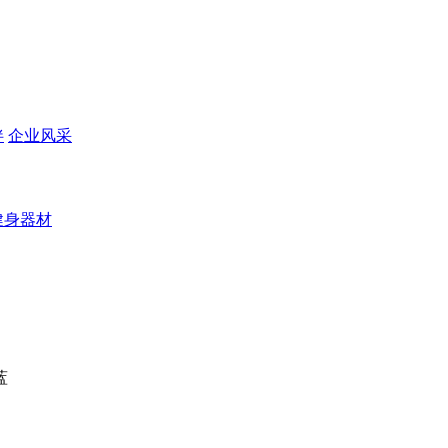
伴
企业风采
健身器材
蓝