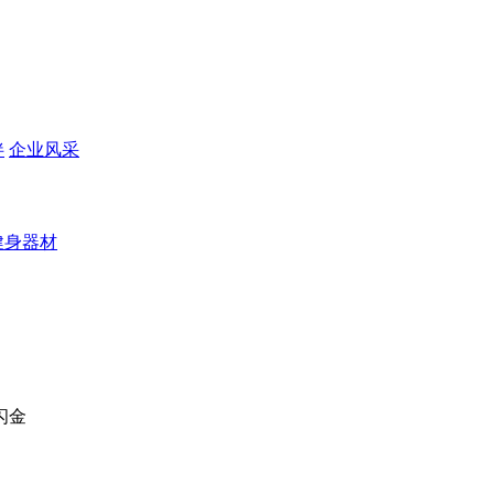
伴
企业风采
健身器材
闪金