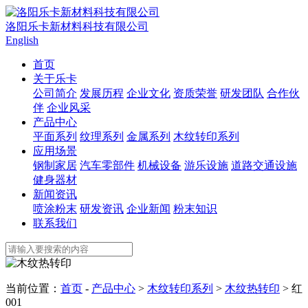
洛阳乐卡新材料科技有限公司
English
首页
关于乐卡
公司简介
发展历程
企业文化
资质荣誉
研发团队
合作伙
伴
企业风采
产品中心
平面系列
纹理系列
金属系列
木纹转印系列
应用场景
钢制家居
汽车零部件
机械设备
游乐设施
道路交通设施
健身器材
新闻资讯
喷涂粉末
研发资讯
企业新闻
粉末知识
联系我们
当前位置：
首页
-
产品中心
>
木纹转印系列
>
木纹热转印
> 红
001