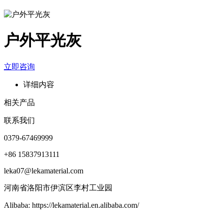
户外平光灰
立即咨询
详细内容
相关产品
联系我们
0379-67469999
+86 15837913111
leka07@lekamaterial.com
河南省洛阳市伊滨区李村工业园
Alibaba: https://lekamaterial.en.alibaba.com/