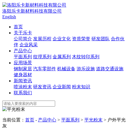
洛阳乐卡新材料科技有限公司
English
首页
关于乐卡
公司简介
发展历程
企业文化
资质荣誉
研发团队
合作伙
伴
企业风采
产品中心
平面系列
纹理系列
金属系列
木纹转印系列
应用场景
钢制家居
汽车零部件
机械设备
游乐设施
道路交通设施
健身器材
新闻资讯
喷涂粉末
研发资讯
企业新闻
粉末知识
联系我们
当前位置：
首页
-
产品中心
>
平面系列
>
平光粉末
> 户外平光
灰