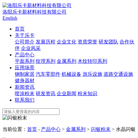
洛阳乐卡新材料科技有限公司
English
首页
关于乐卡
公司简介
发展历程
企业文化
资质荣誉
研发团队
合作伙
伴
企业风采
产品中心
平面系列
纹理系列
金属系列
木纹转印系列
应用场景
钢制家居
汽车零部件
机械设备
游乐设施
道路交通设施
健身器材
新闻资讯
喷涂粉末
研发资讯
企业新闻
粉末知识
联系我们
当前位置：
首页
-
产品中心
>
金属系列
>
闪银粉末
> 水晶闪银