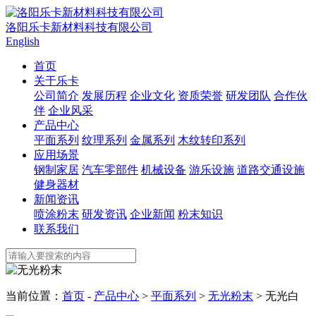
洛阳乐卡新材料科技有限公司
English
首页
关于乐卡
公司简介
发展历程
企业文化
资质荣誉
研发团队
合作伙
伴
企业风采
产品中心
平面系列
纹理系列
金属系列
木纹转印系列
应用场景
钢制家居
汽车零部件
机械设备
游乐设施
道路交通设施
健身器材
新闻资讯
喷涂粉末
研发资讯
企业新闻
粉末知识
联系我们
当前位置：
首页
-
产品中心
>
平面系列
>
无光粉末
> 无光白