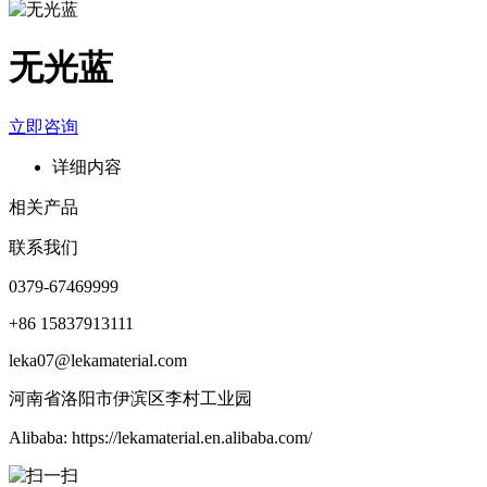
无光蓝
立即咨询
详细内容
相关产品
联系我们
0379-67469999
+86 15837913111
leka07@lekamaterial.com
河南省洛阳市伊滨区李村工业园
Alibaba: https://lekamaterial.en.alibaba.com/