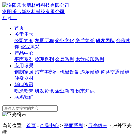
洛阳乐卡新材料科技有限公司
English
首页
关于乐卡
公司简介
发展历程
企业文化
资质荣誉
研发团队
合作伙
伴
企业风采
产品中心
平面系列
纹理系列
金属系列
木纹转印系列
应用场景
钢制家居
汽车零部件
机械设备
游乐设施
道路交通设施
健身器材
新闻资讯
喷涂粉末
研发资讯
企业新闻
粉末知识
联系我们
当前位置：
首页
-
产品中心
>
平面系列
>
亚光粉末
> 户外亚光
绿