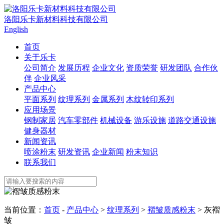
洛阳乐卡新材料科技有限公司
English
首页
关于乐卡
公司简介
发展历程
企业文化
资质荣誉
研发团队
合作伙
伴
企业风采
产品中心
平面系列
纹理系列
金属系列
木纹转印系列
应用场景
钢制家居
汽车零部件
机械设备
游乐设施
道路交通设施
健身器材
新闻资讯
喷涂粉末
研发资讯
企业新闻
粉末知识
联系我们
当前位置：
首页
-
产品中心
>
纹理系列
>
褶皱质感粉末
> 灰褶
皱