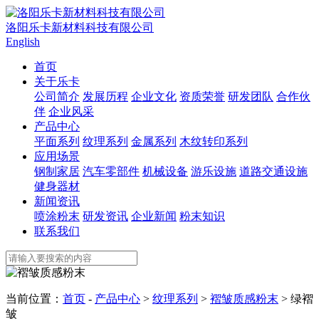
洛阳乐卡新材料科技有限公司
English
首页
关于乐卡
公司简介
发展历程
企业文化
资质荣誉
研发团队
合作伙
伴
企业风采
产品中心
平面系列
纹理系列
金属系列
木纹转印系列
应用场景
钢制家居
汽车零部件
机械设备
游乐设施
道路交通设施
健身器材
新闻资讯
喷涂粉末
研发资讯
企业新闻
粉末知识
联系我们
当前位置：
首页
-
产品中心
>
纹理系列
>
褶皱质感粉末
> 绿褶
皱