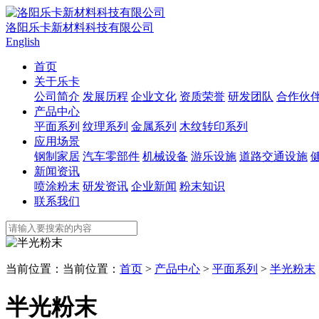
洛阳乐卡新材料科技有限公司
English
首页
关于乐卡
公司简介
发展历程
企业文化
资质荣誉
研发团队
合作伙
产品中心
平面系列
纹理系列
金属系列
木纹转印系列
应用场景
钢制家居
汽车零部件
机械设备
游乐设施
道路交通设施
新闻资讯
喷涂粉末
研发资讯
企业新闻
粉末知识
联系我们
当前位置：当前位置：
首页
>
产品中心
>
平面系列
>
半光粉末
半光粉末