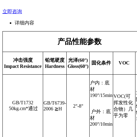
立即咨询
详细内容
产品性能参数
冲击强度
铅笔硬度
光泽
(60°)
固化条件
VOC
Impact Resistance
Hardness
Gloss(60°)
户内：底
材
190°/15min
VOC(可
GB/T1732
挥发性化
GB/T6739-
2°-8°
50kg.cm*通过
2006 ≧H
合物）几
户外：底
乎为零
材
200°/10min