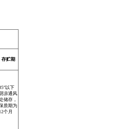
存贮期
35°以下
阴凉通风
处储存，
保质期为
12个月