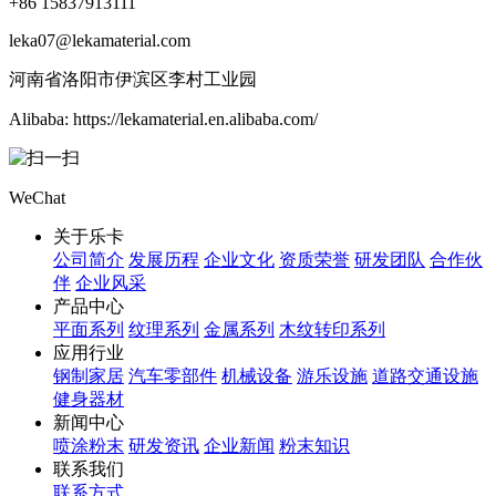
+86 15837913111
leka07@lekamaterial.com
河南省洛阳市伊滨区李村工业园
Alibaba: https://lekamaterial.en.alibaba.com/
WeChat
关于乐卡
公司简介
发展历程
企业文化
资质荣誉
研发团队
合作伙
伴
企业风采
产品中心
平面系列
纹理系列
金属系列
木纹转印系列
应用行业
钢制家居
汽车零部件
机械设备
游乐设施
道路交通设施
健身器材
新闻中心
喷涂粉末
研发资讯
企业新闻
粉末知识
联系我们
联系方式