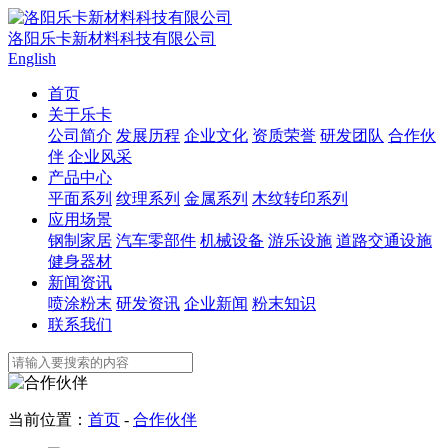
洛阳乐卡新材料科技有限公司
English
首页
关于乐卡
公司简介
发展历程
企业文化
资质荣誉
研发团队
合作伙
伴
企业风采
产品中心
平面系列
纹理系列
金属系列
木纹转印系列
应用场景
钢制家居
汽车零部件
机械设备
游乐设施
道路交通设施
健身器材
新闻资讯
喷涂粉末
研发资讯
企业新闻
粉末知识
联系我们
当前位置：
首页
-
合作伙伴