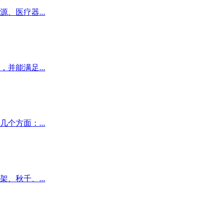
、医疗器...
并能满足...
个方面：...
、秋千、...