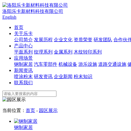
洛阳乐卡新材料科技有限公司
English
首页
关于乐卡
公司简介
发展历程
企业文化
资质荣誉
研发团队
合作伙
产品中心
平面系列
纹理系列
金属系列
木纹转印系列
应用场景
钢制家居
汽车零部件
机械设备
游乐设施
道路交通设施
新闻资讯
喷涂粉末
研发资讯
企业新闻
粉末知识
联系我们
当前位置：
首页
-
园区展示
钢制家居