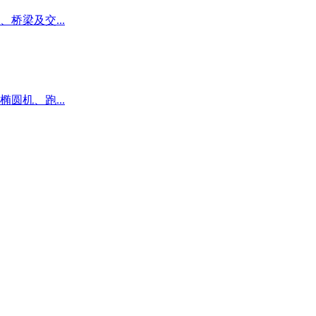
桥梁及交...
圆机、跑...