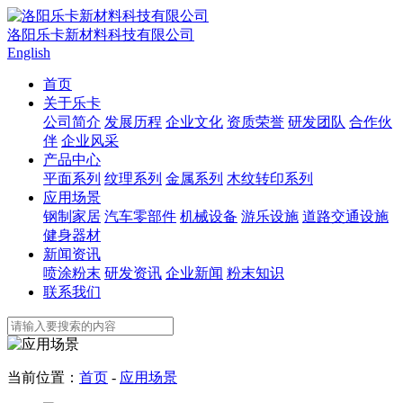
洛阳乐卡新材料科技有限公司
English
首页
关于乐卡
公司简介
发展历程
企业文化
资质荣誉
研发团队
合作伙
伴
企业风采
产品中心
平面系列
纹理系列
金属系列
木纹转印系列
应用场景
钢制家居
汽车零部件
机械设备
游乐设施
道路交通设施
健身器材
新闻资讯
喷涂粉末
研发资讯
企业新闻
粉末知识
联系我们
当前位置：
首页
-
应用场景