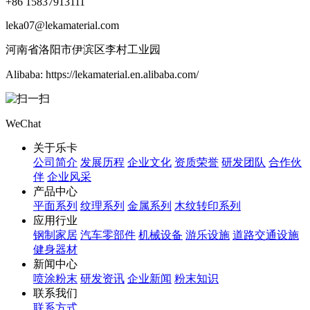
+86 15837913111
leka07@lekamaterial.com
河南省洛阳市伊滨区李村工业园
Alibaba: https://lekamaterial.en.alibaba.com/
WeChat
关于乐卡
公司简介
发展历程
企业文化
资质荣誉
研发团队
合作伙
伴
企业风采
产品中心
平面系列
纹理系列
金属系列
木纹转印系列
应用行业
钢制家居
汽车零部件
机械设备
游乐设施
道路交通设施
健身器材
新闻中心
喷涂粉末
研发资讯
企业新闻
粉末知识
联系我们
联系方式