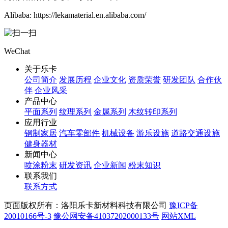
Alibaba: https://lekamaterial.en.alibaba.com/
WeChat
关于乐卡
公司简介
发展历程
企业文化
资质荣誉
研发团队
合作伙
伴
企业风采
产品中心
平面系列
纹理系列
金属系列
木纹转印系列
应用行业
钢制家居
汽车零部件
机械设备
游乐设施
道路交通设施
健身器材
新闻中心
喷涂粉末
研发资讯
企业新闻
粉末知识
联系我们
联系方式
页面版权所有：洛阳乐卡新材料科技有限公司
豫ICP备
20010166号-3
豫公网安备41037202000133号
网站XML