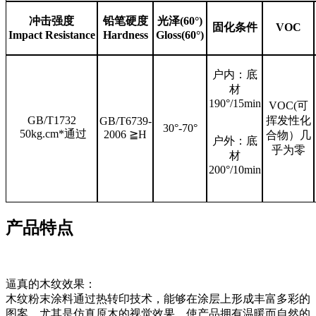
冲击强度
铅笔硬度
光泽
(60°)
固化条件
VOC
Impact Resistance
Hardness
Gloss(60°)
户内：底
材
190°/15min
VOC(可
GB/T1732
挥发性化
GB/T6739-
30°-70°
50kg.cm*通过
2006 ≧H
合物）几
户外：底
乎为零
材
200°/10min
产品特点
逼真的木纹效果：
木纹粉末涂料通过热转印技术，能够在涂层上形成丰富多彩的
图案，尤其是仿真原木的视觉效果，使产品拥有温暖而自然的