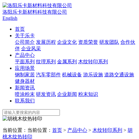
洛阳乐卡新材料科技有限公司
English
首页
关于乐卡
公司简介
发展历程
企业文化
资质荣誉
研发团队
合作伙
伴
企业风采
产品中心
平面系列
纹理系列
金属系列
木纹转印系列
应用场景
钢制家居
汽车零部件
机械设备
游乐设施
道路交通设施
健身器材
新闻资讯
喷涂粉末
研发资讯
企业新闻
粉末知识
联系我们
当前位置：当前位置：
首页
>
产品中心
>
木纹转印系列
>
胡
桃木纹热转印